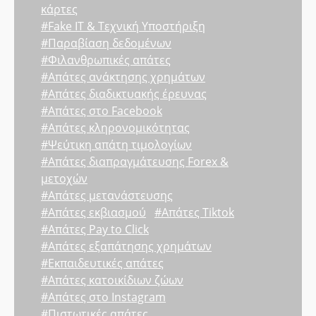
κάρτες
#Fake IT & Τεχνική Υποστήριξη
#Παραβίαση δεδομένων
#Φιλανθρωπικές απάτες
#Απάτες ανάκτησης χρημάτων
#Απάτες διαδικτυακής έρευνας
#Απάτες στο Facebook
#Απάτες κληρονομικότητας
#Ψεύτικη απάτη τιμολογίων
#Απάτες διαπραγμάτευσης Forex &
μετοχών
#Απάτες μετανάστευσης
#Απάτες εκβιασμού
#Απάτες Tiktok
#Απάτες Pay to Click
#Απάτες εξαπάτησης χρημάτων
#Εκπαιδευτικές απάτες
#Απάτες κατοικίδιων ζώων
#Απάτες στο Instagram
#Πιστωτικές απάτες