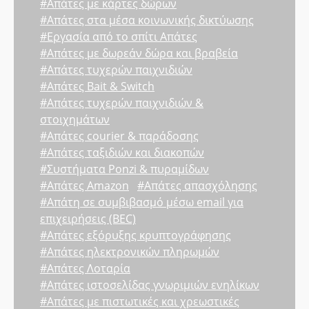
#Απάτες με κάρτες δώρων
#Απάτες στα μέσα κοινωνικής δικτύωσης
#Εργασία από το σπίτι Απάτες
#Απάτες με δωρεάν δώρα και βραβεία
#Απάτες τυχερών παιχνιδιών
#Απάτες Bait & Switch
#Απάτες τυχερών παιχνιδιών &
στοιχημάτων
#Απάτες courier & παράδοσης
#Απάτες ταξιδιών και διακοπών
#Συστήματα Ponzi & πυραμίδων
#Απάτες Amazon
#Απάτες απασχόλησης
#Απάτη σε συμβιβασμό μέσω email για
επιχειρήσεις (BEC)
#Απάτες εξόρυξης κρυπτογράφησης
#Απάτες ηλεκτρονικών πληρωμών
#Απάτες Λοταρία
#Απάτες ιστοσελίδας γνωριμιών ενηλίκων
#Απάτες με πιστωτικές και χρεωστικές