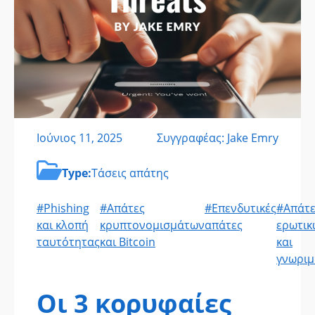
Ιούνιος 11, 2025
Συγγραφέας: Jake Emry
Type:
Τάσεις απάτης
#Phishing
#Απάτες
#Επενδυτικές
#Απάτε
και κλοπή
κρυπτονομισμάτων
απάτες
ερωτικ
ταυτότητας
και Bitcoin
και
γνωριμ
Οι 3 κορυφαίες