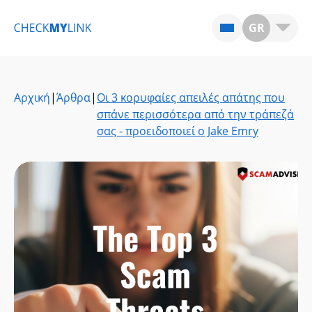
GR
Αρχική
|
Άρθρα
|
Οι 3 κορυφαίες απειλές απάτης που
σπάνε περισσότερα από την τράπεζά
σας - προειδοποιεί ο Jake Emry