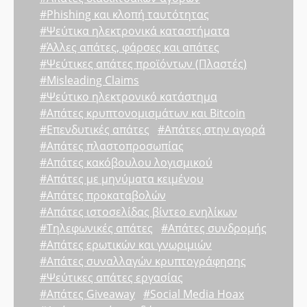
#Phishing και κλοπή ταυτότητας
#Ψεύτικα ηλεκτρονικά καταστήματα
#Άλλες απάτες, φάρσες και απάτες
#Ψεύτικες απάτες προϊόντων (Πλαστές)
#Misleading Claims
#Ψεύτικο ηλεκτρονικό κατάστημα
#Απάτες κρυπτονομισμάτων και Bitcoin
#Επενδυτικές απάτες
#Απάτες στην αγορά
#Απάτες πλαστοπροσωπίας
#Απάτες κακόβουλου λογισμικού
#Απάτες με μηνύματα κειμένου
#Απάτες προκαταβολών
#Απάτες ιστοσελίδας βίντεο ενηλίκων
#Τηλεφωνικές απάτες
#Απάτες συνδρομής
#Απάτες ερωτικών και γνωριμιών
#Απάτες συναλλαγών κρυπτογράφησης
#Ψεύτικες απάτες εργασίας
#Απάτες Giveaway
#Social Media Hoax