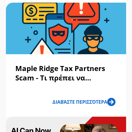
Fake IRS Help Network: Fake
IRS Help Network Targeting
Victims
Maple Ridge Tax Partners
Scam - Τι πρέπει να
γνωρίζετε πριν
απαντήσετε;
ΔΙΑΒΆΣΤΕ ΠΕΡΙΣΣΌΤΕΡΑ