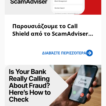
Παρουσιάζουμε το Call
Shield από το ScamAdviser:
Να ξέρετε ποιος σας καλεί
πριν το σηκώσετε
ΔΙΑΒΆΣΤΕ ΠΕΡΙΣΣΌΤΕΡΑ