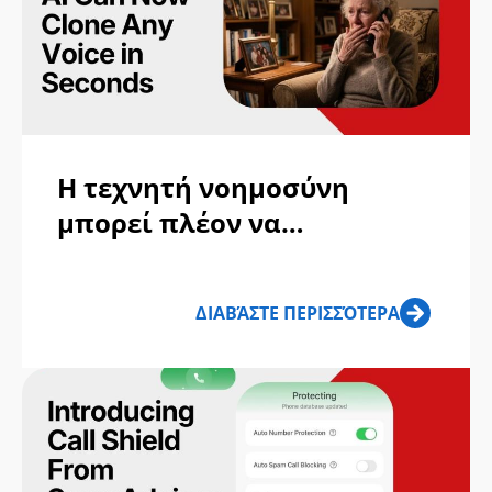
Η τεχνητή νοημοσύνη
μπορεί πλέον να
κλωνοποιήσει
οποιαδήποτε φωνή σε
ΔΙΑΒΆΣΤΕ ΠΕΡΙΣΣΌΤΕΡΑ
δευτερόλεπτα - και οι
απατεώνες τη
χρησιμοποιούν ήδη για να
κλέψουν από την
οικογένειά σας