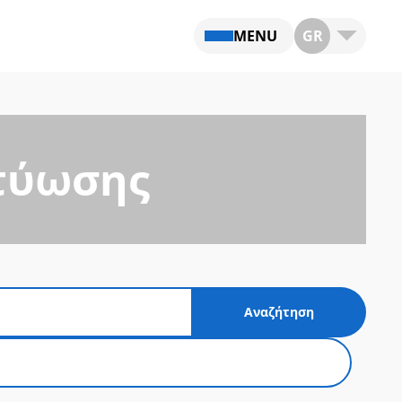
MENU
GR
κτύωσης