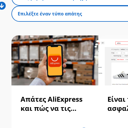
Απάτες AliExpress
Είναι 
και πώς να τις
ασφαλ
νικήσετε!
αγορέ