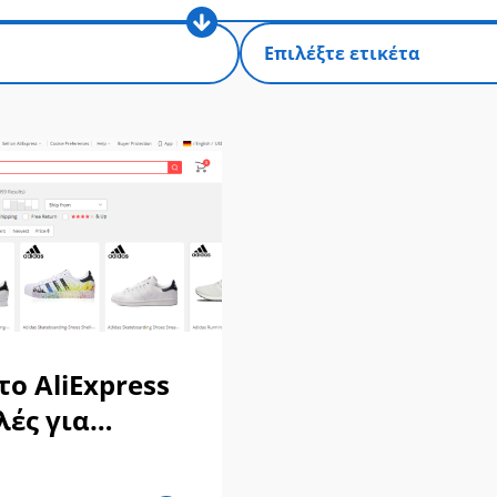
το AliExpress
ές για
ς;