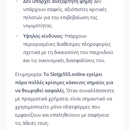
Δεν υπάρχει ανεξάρτητη φήμη:
Δεν
υπάρχουν σαφείς, αξιόπιστες κριτικές
πελατών για την επιβεβαίωση της
νομιμότητας.
Υψηλός κίνδυνος:
Υπάρχουν
περιορισμένες διαθέσιμες πληροφορίες
σχετικά με τη δικαιοσύνη του παιχνιδιού
και τις οικονομικές διασφαλίσεις του.
Ετυμηγορία:
Το Slotjp555.online εγείρει
πάρα πολλές κρίσιμες κόκκινες σημαίες για
να θεωρηθεί ασφαλές.
Όταν συναλλάσσεστε
με πραγματικά χρήματα, είναι σημαντικό να
χρησιμοποιείτε μόνο πλατφόρμες που
εμφανίζουν και επαληθεύουν με σαφήνεια
τις άδειές τους.