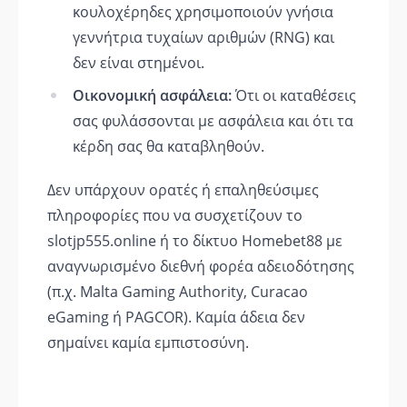
κουλοχέρηδες χρησιμοποιούν γνήσια
γεννήτρια τυχαίων αριθμών (RNG) και
δεν είναι στημένοι.
Οικονομική ασφάλεια:
Ότι οι καταθέσεις
σας φυλάσσονται με ασφάλεια και ότι τα
κέρδη σας θα καταβληθούν.
Δεν υπάρχουν ορατές ή επαληθεύσιμες
πληροφορίες που να συσχετίζουν το
slotjp555.online ή το δίκτυο Homebet88 με
αναγνωρισμένο διεθνή φορέα αδειοδότησης
(π.χ. Malta Gaming Authority, Curacao
eGaming ή PAGCOR). Καμία άδεια δεν
σημαίνει καμία εμπιστοσύνη.