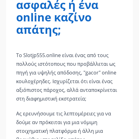
ασφαλές ή ένα
online καζίνο
απάτης;
Το Slotjp555.online είναι ένας από τους
πολλούς ιστότοπους που προβάλλεται ως
πηγή για υψηλής απόδοσης, "gacor" online
κουλοχέρηδες. Ισχυρίζεται ότι είναι ένας
αξιόπιστος πάροχος, αλλά ανταποκρίνεται
στη διαφημιστική εκστρατεία;
Ας ερευνήσουμε τις λεπτομέρειες για να
δούμε αν πρόκειται για μια νόμιμη
στοιχηματική πλατφόρμα ή άλλη μια