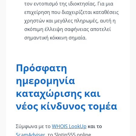
τον εντοπισμό της ιδιοκτησίας. Για μια
επιχείρηση που διαχειρίζεται καταθέσεις
χρηστών και μεγάλες πληρωμές, αυτή η
σκόπιμη έλλειψη σαφήνειας αποτελεί
σημαντική κόκκινη σημαία.
Πρόσφατη
ημερομηνία
καταχώρισης και
νέος κίνδυνος τομέα
Σύμφωνα με το
WHOIS LookUp
και το
ScamAdviser
, το Slotjp555.online