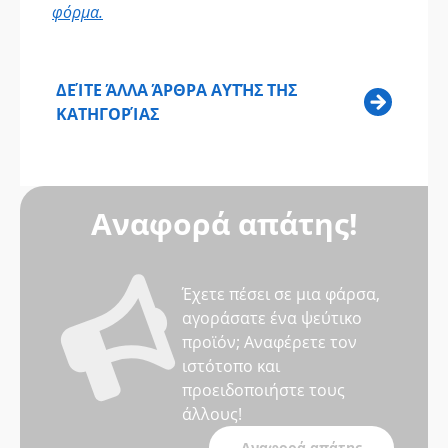
φόρμα.
ΔΕΊΤΕ ΆΛΛΑ ΆΡΘΡΑ ΑΥΤΉΣ ΤΗΣ
ΚΑΤΗΓΟΡΊΑΣ
Αναφορά απάτης!
Έχετε πέσει σε μια φάρσα,
αγοράσατε ένα ψεύτικο
προϊόν; Αναφέρετε τον
ιστότοπο και
προειδοποιήστε τους
άλλους!
Αναφορά απάτης