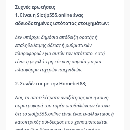
Συχνές ερωτήσεις
1. Είναι η Slotjp555.online ένας
αδειοδοτημένος ιστότοπος στοιχημάτων;
Δεν υπάρχει δημόσια απόδειξη ορατής ή
επαληθεύσιμης άδειας ή ρυθμιστικών
πληροφοριών για αυτόν τον ιστότοπο. Αυτή
είναι η μεγαλύτερη κόκκινη σημαία για μια
πλατφόρμα τυχερών παιχνιδιών.
2. Συνδέεται με την Homebet88;
Ναι, τα αποτελέσματα αναζήτησης και η κοινή
συμπεριφορά του τομέα υποδηλώνουν έντονα
ότι το slotjp555.online είναι ένας εναλλακτικός ή
κατοπτρικός σύνδεσμος που χρησιμοποιείται