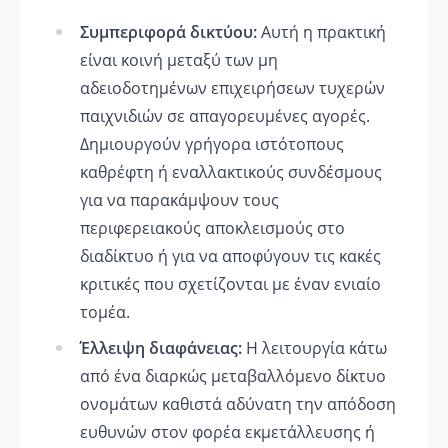
Συμπεριφορά δικτύου:
Αυτή η πρακτική
είναι κοινή μεταξύ των μη
αδειοδοτημένων επιχειρήσεων τυχερών
παιχνιδιών σε απαγορευμένες αγορές.
Δημιουργούν γρήγορα ιστότοπους
καθρέφτη ή εναλλακτικούς συνδέσμους
για να παρακάμψουν τους
περιφερειακούς αποκλεισμούς στο
διαδίκτυο ή για να αποφύγουν τις κακές
κριτικές που σχετίζονται με έναν ενιαίο
τομέα.
Έλλειψη διαφάνειας:
Η λειτουργία κάτω
από ένα διαρκώς μεταβαλλόμενο δίκτυο
ονομάτων καθιστά αδύνατη την απόδοση
ευθυνών στον φορέα εκμετάλλευσης ή