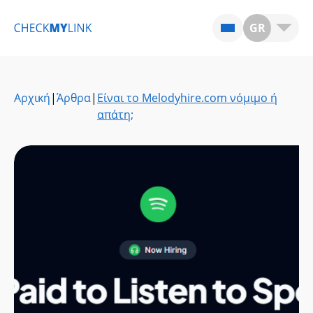
GR
Αρχική
|
Άρθρα
|
Είναι το Melodyhire.com νόμιμο ή
απάτη;