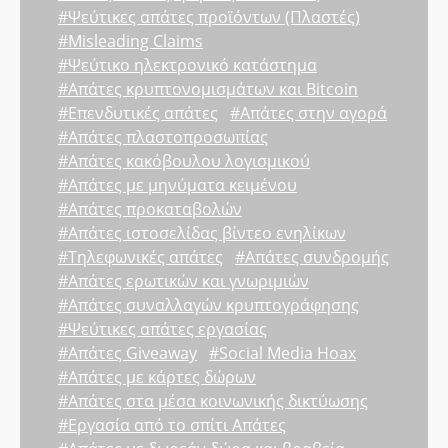
#Ψεύτικες απάτες προϊόντων (Πλαστές)
#Misleading Claims
#Ψεύτικο ηλεκτρονικό κατάστημα
#Απάτες κρυπτονομισμάτων και Bitcoin
#Επενδυτικές απάτες
#Απάτες στην αγορά
#Απάτες πλαστοπροσωπίας
#Απάτες κακόβουλου λογισμικού
#Απάτες με μηνύματα κειμένου
#Απάτες προκαταβολών
#Απάτες ιστοσελίδας βίντεο ενηλίκων
#Τηλεφωνικές απάτες
#Απάτες συνδρομής
#Απάτες ερωτικών και γνωριμιών
#Απάτες συναλλαγών κρυπτογράφησης
#Ψεύτικες απάτες εργασίας
#Απάτες Giveaway
#Social Media Hoax
#Απάτες με κάρτες δώρων
#Απάτες στα μέσα κοινωνικής δικτύωσης
#Εργασία από το σπίτι Απάτες