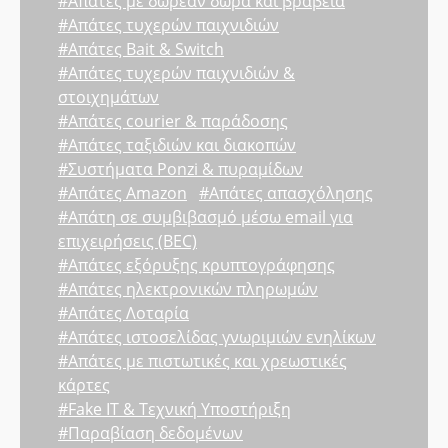
#Απάτες με δωρεάν δώρα και βραβεία
#Απάτες τυχερών παιχνιδιών
#Απάτες Bait & Switch
#Απάτες τυχερών παιχνιδιών &
στοιχημάτων
#Απάτες courier & παράδοσης
#Απάτες ταξιδιών και διακοπών
#Συστήματα Ponzi & πυραμίδων
#Απάτες Amazon
#Απάτες απασχόλησης
#Απάτη σε συμβιβασμό μέσω email για
επιχειρήσεις (BEC)
#Απάτες εξόρυξης κρυπτογράφησης
#Απάτες ηλεκτρονικών πληρωμών
#Απάτες Λοταρία
#Απάτες ιστοσελίδας γνωριμιών ενηλίκων
#Απάτες με πιστωτικές και χρεωστικές
κάρτες
#Fake IT & Τεχνική Υποστήριξη
#Παραβίαση δεδομένων