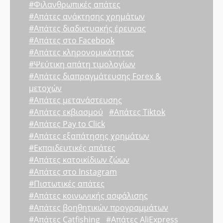
#Φιλανθρωπικές απάτες
#Απάτες ανάκτησης χρημάτων
#Απάτες διαδικτυακής έρευνας
#Απάτες στο Facebook
#Απάτες κληρονομικότητας
#Ψεύτικη απάτη τιμολογίων
#Απάτες διαπραγμάτευσης Forex &
μετοχών
#Απάτες μετανάστευσης
#Απάτες εκβιασμού
#Απάτες Tiktok
#Απάτες Pay to Click
#Απάτες εξαπάτησης χρημάτων
#Εκπαιδευτικές απάτες
#Απάτες κατοικίδιων ζώων
#Απάτες στο Instagram
#Πιστωτικές απάτες
#Απάτες κοινωνικής ασφάλισης
#Απάτες βοηθητικών προγραμμάτων
#Απάτες Catfishing
#Απάτες AliExpress