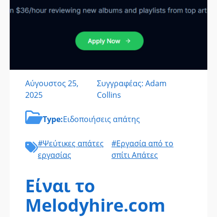
Αύγουστος 25,
Συγγραφέας: Adam
2025
Collins
Type:
Ειδοποιήσεις απάτης
#Ψεύτικες απάτες
#Εργασία από το
εργασίας
σπίτι Απάτες
Είναι το
Melodyhire.com