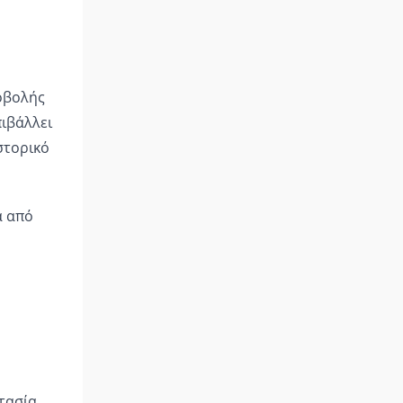
οβολής
πιβάλλει
στορικό
ά από
τασία