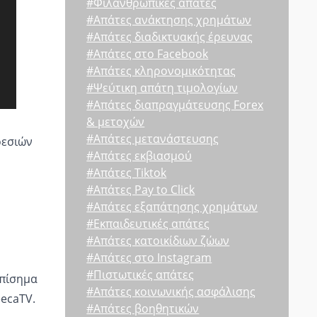
#Φιλανθρωπικές απάτες
#Απάτες ανάκτησης χρημάτων
#Απάτες διαδικτυακής έρευνας
#Απάτες στο Facebook
#Απάτες κληρονομικότητας
#Ψεύτικη απάτη τιμολογίων
#Απάτες διαπραγμάτευσης Forex
& μετοχών
#Απάτες μετανάστευσης
ρεσιών
#Απάτες εκβιασμού
#Απάτες Tiktok
#Απάτες Pay to Click
#Απάτες εξαπάτησης χρημάτων
#Εκπαιδευτικές απάτες
#Απάτες κατοικίδιων ζώων
#Απάτες στο Instagram
#Πιστωτικές απάτες
επίσημα
#Απάτες κοινωνικής ασφάλισης
ecaTV.
#Απάτες βοηθητικών