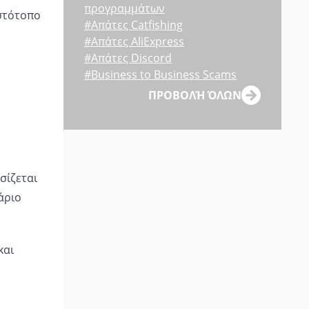
προγραμμάτων
ιστότοπο
#Απάτες Catfishing
#Απάτες AliExpress
#Απάτες Discord
#Business to Business Scams
ΠΡΟΒΟΛΉ ΌΛΩΝ
σίζεται
άριο
και