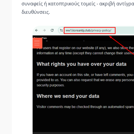
συναφείς ή κατοπτρικούς τομείς - ακριβή αντίγρ
διευθύνσεις.