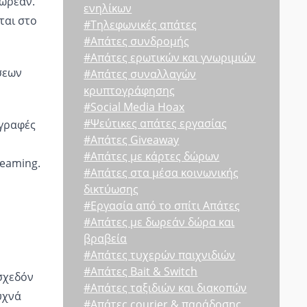
δωρεάν.
ενηλίκων
ται στο
#Τηλεφωνικές απάτες
#Απάτες συνδρομής
#Απάτες ερωτικών και γνωριμιών
σεων
#Απάτες συναλλαγών
κρυπτογράφησης
#Social Media Hoax
#Ψεύτικες απάτες εργασίας
γγραφές
#Απάτες Giveaway
#Απάτες με κάρτες δώρων
reaming.
#Απάτες στα μέσα κοινωνικής
δικτύωσης
#Εργασία από το σπίτι Απάτες
#Απάτες με δωρεάν δώρα και
βραβεία
#Απάτες τυχερών παιχνιδιών
#Απάτες Bait & Switch
σχεδόν
#Απάτες ταξιδιών και διακοπών
υχνά
#Απάτες courier & παράδοσης