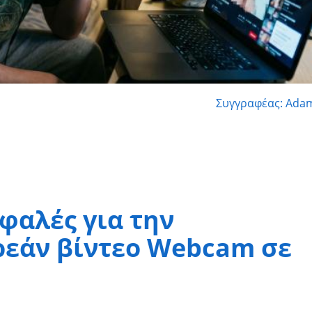
Συγγραφέας: Adam
σφαλές για την
εάν βίντεο Webcam σε