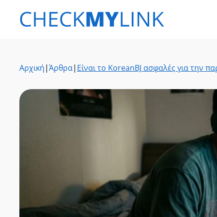
Αρχική
|
Άρθρα
|
Είναι το KoreanBJ ασφαλές για την 