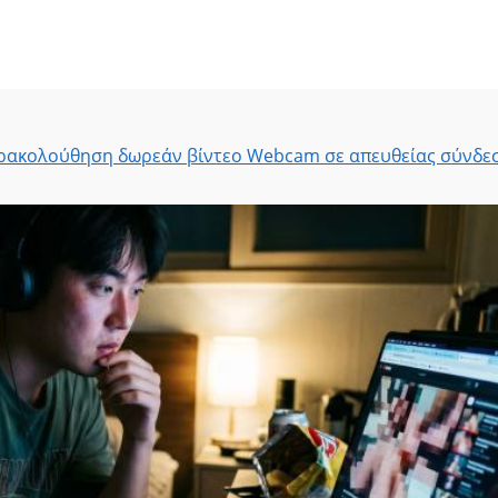
παρακολούθηση δωρεάν βίντεο Webcam σε απευθείας σύνδε