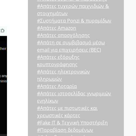
#Απάτες τυχερών παιχνιδιών &
στοιχημάτων
#Συστήματα Ponzi & πυραμίδων
#Απάτες Amazon
#Απάτες απασχόλησης
#Απάτη σε συμβιβασμό μέσω
email για επιχειρήσεις (BEC)
#Απάτες εξόρυξης
κρυπτογράφησης
#Απάτες ηλεκτρονικών
πληρωμών
#Απάτες Λοταρία
#Απάτες ιστοσελίδας γνωριμιών
ενηλίκων
#Απάτες με πιστωτικές και
χρεωστικές κάρτες
#Fake IT & Τεχνική Υποστήριξη
#Παραβίαση δεδομένων