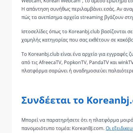
Webcam, Korean Webcam", το άμεσο ερώτημα είν
Η απάντηση συνήθως περιλαμβάνει εσάς. Αν αναρω
πώς τα ανεπίσημα αρχεία streaming βγάζουν στη
Ιστοσελίδες όπως το Koreanbj.club βασίζονται σ
χαμηλής κατηγορίας που σας εκθέτουν σε κακόβο
Το Koreanbj.club είναι ένα αρχείο για εγγραφές ζ
από τις AfreecaTV, PopkonTV, PandaTV και winkT
πλατφόρμα σαρώνει ή αναδημοσιεύει παλαιότερες
Συνδέεται το Koreanbj.
Μπορεί να παρατηρήσετε ότι η πλατφόρμα μοιράζ
πανομοιότυπο τομέα: KoreanBJ.com.
Οι εξειδικε