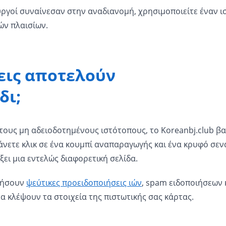
υργοί συναίνεσαν στην αναδιανομή, χρησιμοποιείτε έναν 
ών πλαισίων.
εις αποτελούν
δι;
τους μη αδειοδοτημένους ιστότοπους, το Koreanbj.club βα
άνετε κλικ σε ένα κουμπί αναπαραγωγής και ένα κρυφό σεν
ει μια εντελώς διαφορετική σελίδα.
ωθήσουν
ψεύτικες προειδοποιήσεις ιών
, spam ειδοποιήσεων 
α κλέψουν τα στοιχεία της πιστωτικής σας κάρτας.