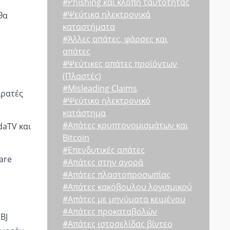
#Phishing και κλοπή ταυτότητας
#Ψεύτικα ηλεκτρονικά
θα
καταστήματα
#Άλλες απάτες, φάρσες και
απάτες
#Ψεύτικες απάτες προϊόντων
(Πλαστές)
#Misleading Claims
ιρατές
#Ψεύτικο ηλεκτρονικό
κατάστημα
#Απάτες κρυπτονομισμάτων και
daTV και
Bitcoin
#Επενδυτικές απάτες
are
#Απάτες στην αγορά
#Απάτες πλαστοπροσωπίας
#Απάτες κακόβουλου λογισμικού
#Απάτες με μηνύματα κειμένου
#Απάτες προκαταβολών
BJ
#Απάτες ιστοσελίδας βίντεο