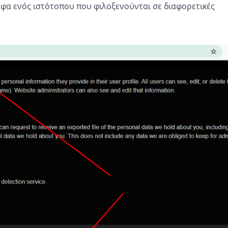
αφα ενός ιστότοπου που φιλοξενούνται σε διαφορετικές