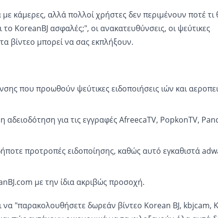
με κάμερες, αλλά πολλοί χρήστες δεν περιμένουν ποτέ τι 
ι το KoreanBJ ασφαλές;", οι ανακατευθύνσεις, οι ψεύτικες
 τα βίντεο μπορεί να σας εκπλήξουν.
νσης που προωθούν ψεύτικες ειδοποιήσεις ιών και αεροπε
μη αδειοδότηση για τις εγγραφές AfreecaTV, PopkonTV, Pan
σδήποτε προτροπές ειδοποίησης, καθώς αυτό εγκαθιστά adw
anBJ.com με την ίδια ακριβώς προσοχή.
 να "παρακολουθήσετε δωρεάν βίντεο Korean BJ, kbjcam, K