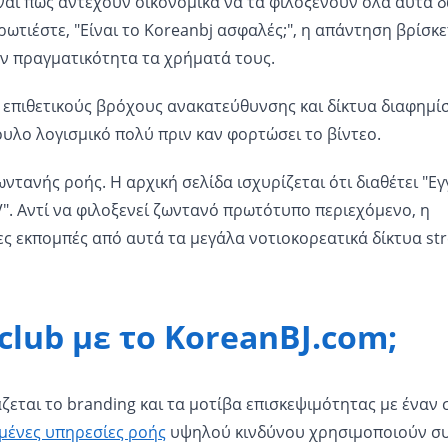
αι πώς αντέχουν οικονομικά να τα φιλοξενούν όλα αυτά 
τιέστε, "Είναι το Koreanbj ασφαλές;", η απάντηση βρίσκε
ν πραγματικότητα τα χρήματά τους.
ε επιθετικούς βρόχους ανακατεύθυνσης και δίκτυα διαφημί
υλο λογισμικό πολύ πριν καν φορτώσει το βίντεο.
ωντανής ροής. Η αρχική σελίδα ισχυρίζεται ότι διαθέτει "Ε
V". Αντί να φιλοξενεί ζωντανό πρωτότυπο περιεχόμενο, η
 εκπομπές από αυτά τα μεγάλα νοτιοκορεατικά δίκτυα st
club με το KoreanBJ.com;
εται το branding και τα μοτίβα επισκεψιμότητας με έναν 
υμένες υπηρεσίες ροής
υψηλού κινδύνου χρησιμοποιούν σ