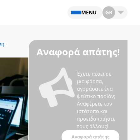
MENU
GR
ση;
Αναφορά απάτης!
Έχετε πέσει σε
μια φάρσα,
αγοράσατε ένα
ψεύτικο προϊόν;
Αναφέρετε τον
ιστότοπο και
προειδοποιήστε
τους άλλους!
Αναφορά απάτης