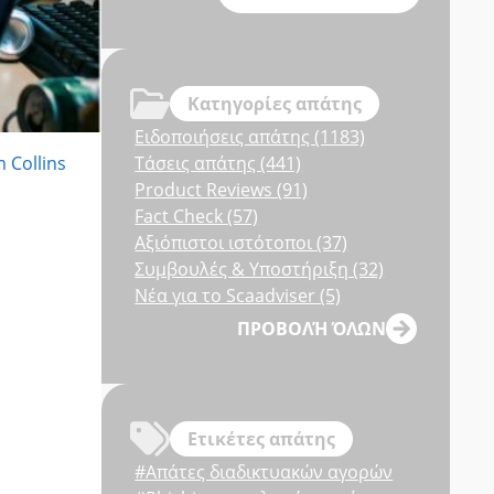
Κατηγορίες απάτης
Ειδοποιήσεις απάτης (1183)
 Collins
Τάσεις απάτης (441)
Product Reviews (91)
Fact Check (57)
Αξιόπιστοι ιστότοποι (37)
Συμβουλές & Υποστήριξη (32)
Νέα για το Scaadviser (5)
ΠΡΟΒΟΛΉ ΌΛΩΝ
Ετικέτες απάτης
#Απάτες διαδικτυακών αγορών