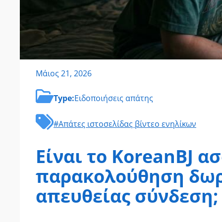
Μάιος 21, 2026
Type:
Ειδοποιήσεις απάτης
#Απάτες ιστοσελίδας βίντεο ενηλίκων
Είναι το KoreanBJ α
παρακολούθηση δωρ
απευθείας σύνδεση;