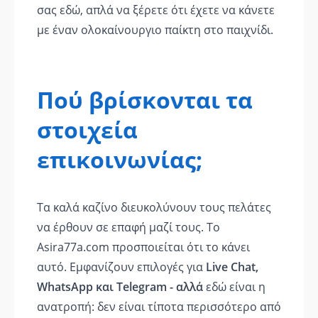
σας εδώ, απλά να ξέρετε ότι έχετε να κάνετε
με έναν ολοκαίνουργιο παίκτη στο παιχνίδι.
Πού βρίσκονται τα
στοιχεία
επικοινωνίας;
Τα καλά καζίνο διευκολύνουν τους πελάτες
να έρθουν σε επαφή μαζί τους. Το
Asira77a.com προσποιείται ότι το κάνει
αυτό. Εμφανίζουν επιλογές για
Live Chat,
WhatsApp και Telegram - αλλά
εδώ είναι η
ανατροπή: δεν είναι τίποτα περισσότερο από