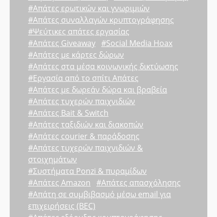
#Απάτες ερωτικών και γνωριμιών
#Απάτες συναλλαγών κρυπτογράφησης
#Ψεύτικες απάτες εργασίας
#Απάτες Giveaway
#Social Media Hoax
#Απάτες με κάρτες δώρων
#Απάτες στα μέσα κοινωνικής δικτύωσης
#Εργασία από το σπίτι Απάτες
#Απάτες με δωρεάν δώρα και βραβεία
#Απάτες τυχερών παιχνιδιών
#Απάτες Bait & Switch
#Απάτες ταξιδιών και διακοπών
#Απάτες courier & παράδοσης
#Απάτες τυχερών παιχνιδιών &
στοιχημάτων
#Συστήματα Ponzi & πυραμίδων
#Απάτες Amazon
#Απάτες απασχόλησης
#Απάτη σε συμβιβασμό μέσω email για
επιχειρήσεις (BEC)