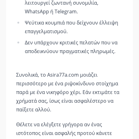
λειτουργεί ζωντανή συνομιλία,
WhatsApp ή Telegram.
Ψεύτικα κουμπιά που δείχνουν έλλειψη
επαγγελματισμού.
Δεν υπάρχουν κριτικές πελατών που να
αποδεικνύουν πραγματικές πληρωμές.
Συνολικά, το Asira77a.com μοιάζει
περισσότερο με ένα ριψοκίνδυνο στοίχημα
παρά με ένα νικηφόρο χέρι. Εάν εκτιμάτε τα
χρήματά σας, ίσως είναι ασφαλέστερο να
παίξετε αλλού.
Θέλετε να ελέγξετε γρήγορα αν ένας
ιστότοπος είναι ασφαλής προτού κάνετε