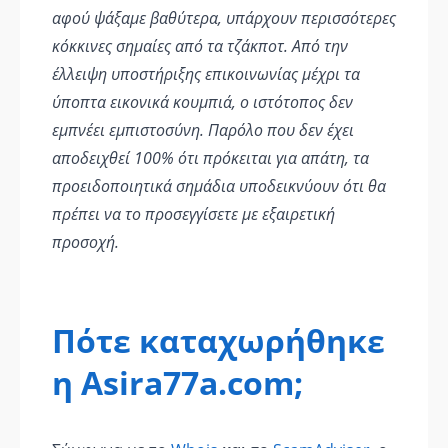
αφού ψάξαμε βαθύτερα, υπάρχουν περισσότερες
κόκκινες σημαίες από τα τζάκποτ. Από την
έλλειψη υποστήριξης επικοινωνίας μέχρι τα
ύποπτα εικονικά κουμπιά, ο ιστότοπος δεν
εμπνέει εμπιστοσύνη. Παρόλο που δεν έχει
αποδειχθεί 100% ότι πρόκειται για απάτη, τα
προειδοποιητικά σημάδια υποδεικνύουν ότι θα
πρέπει να το προσεγγίσετε με εξαιρετική
προσοχή.
Πότε καταχωρήθηκε
η Asira77a.com;