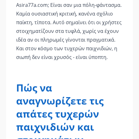
Asira77a.com; Είναι σαν μια πόλη-φάντασμα.
Καμία ουσιαστική κριτική, κανένα σχόλιο
παίκτη, τίποτα. Αυτό σημαίνει ότι οι χρήστες
στοιχηματίζουν στα τυφλά, χωρίς να έχουν
ιδέα αν οι πληρωμές γίνονται πραγματικά.
Και στον κόσμο των τυχερών παιχνιδιών, η
σιωπή δεν είναι χρυσός - είναι ύποπτη.
Πώς να
αναγνωρίζετε τις
απάτες τυχερών
παιχνιδιών και