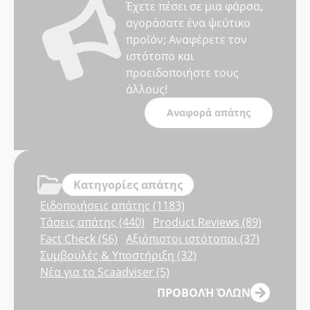
Έχετε πέσει σε μια φάρσα,
αγοράσατε ένα ψεύτικο
προϊόν; Αναφέρετε τον
ιστότοπο και
προειδοποιήστε τους
άλλους!
Αναφορά απάτης
Κατηγορίες απάτης
Ειδοποιήσεις απάτης (1183)
Τάσεις απάτης (440)
Product Reviews (89)
Fact Check (56)
Αξιόπιστοι ιστότοποι (37)
Συμβουλές & Υποστήριξη (32)
Νέα για το Scaadviser (5)
ΠΡΟΒΟΛΉ ΌΛΩΝ