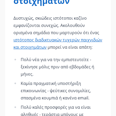
στοιχημάτων
Δυστυχώς, σκιώδεις ιστότοποι καζίνο
εμφανίζονται συνεχώς. Ακολουθούν
ορισμένα σημάδια που μαρτυρούν ότι ένας
ιστότοπος διαδικτυακών τυχερών παιχνιδιών
και στοιχημάτων
μπορεί να είναι απάτη:
Πολύ νέα για να την εμπιστευτείτε -
ξεκίνησε μόλις πριν από εβδομάδες ή
μήνες.
Καμία πραγματική υποστήριξη
επικοινωνίας - ψεύτικες συνομιλίες,
σπασμένα κουμπιά ή κανένα email.
Πολύ καλές προσφορές για να είναι
αληθινές - τεράστια μπόνους με