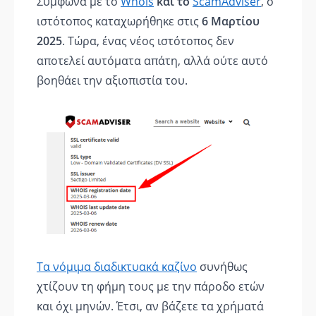
Σύμφωνα με το
Whois
και το
ScamAdviser
, ο
ιστότοπος καταχωρήθηκε στις
6 Μαρτίου
2025
. Τώρα, ένας νέος ιστότοπος δεν
αποτελεί αυτόματα απάτη, αλλά ούτε αυτό
βοηθάει την αξιοπιστία του.
Τα νόμιμα διαδικτυακά καζίνο
συνήθως
χτίζουν τη φήμη τους με την πάροδο ετών
και όχι μηνών. Έτσι, αν βάζετε τα χρήματά