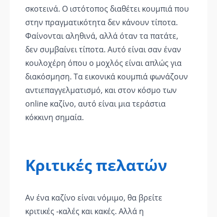
σκοτεινά. Ο ιστότοπος διαθέτει κουμπιά που
στην πραγματικότητα δεν κάνουν τίποτα.
Φαίνονται αληθινά, αλλά όταν τα πατάτε,
δεν συμβαίνει τίποτα. Αυτό είναι σαν έναν
κουλοχέρη όπου ο μοχλός είναι απλώς για
διακόσμηση. Τα εικονικά κουμπιά φωνάζουν
αντιεπαγγελματισμό, και στον κόσμο των
online καζίνο, αυτό είναι μια τεράστια
κόκκινη σημαία.
Κριτικές πελατών
Αν ένα καζίνο είναι νόμιμο, θα βρείτε
κριτικές -καλές και κακές. Αλλά η