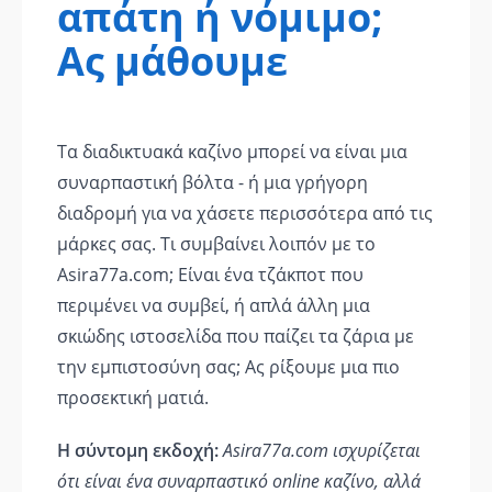
απάτη ή νόμιμο;
Ας μάθουμε
Τα διαδικτυακά καζίνο μπορεί να είναι μια
συναρπαστική βόλτα - ή μια γρήγορη
διαδρομή για να χάσετε περισσότερα από τις
μάρκες σας. Τι συμβαίνει λοιπόν με το
Asira77a.com; Είναι ένα τζάκποτ που
περιμένει να συμβεί, ή απλά άλλη μια
σκιώδης ιστοσελίδα που παίζει τα ζάρια με
την εμπιστοσύνη σας; Ας ρίξουμε μια πιο
προσεκτική ματιά.
Η σύντομη εκδοχή:
Asira77a.com ισχυρίζεται
ότι είναι ένα συναρπαστικό online καζίνο, αλλά