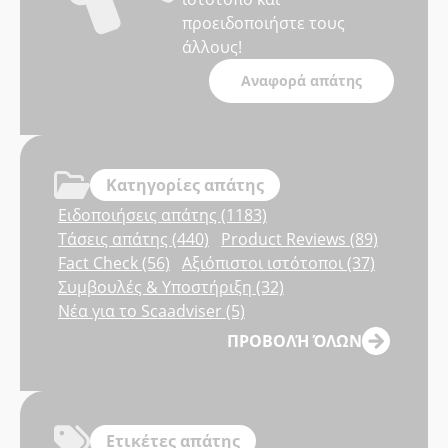
προειδοποιήστε τους
άλλους!
Αναφορά απάτης
Κατηγορίες απάτης
Ειδοποιήσεις απάτης (1183)
Τάσεις απάτης (440)
Product Reviews (89)
Fact Check (56)
Αξιόπιστοι ιστότοποι (37)
Συμβουλές & Υποστήριξη (32)
Νέα για το Scaadviser (5)
ΠΡΟΒΟΛΉ ΌΛΩΝ
Ετικέτες απάτης