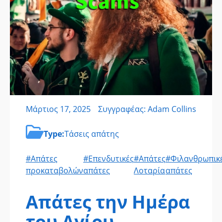
Μάρτιος 17, 2025
Συγγραφέας: Adam Collins
Type:
Τάσεις απάτης
#Απάτες
#Επενδυτικές
#Απάτες
#Φιλανθρωπικ
προκαταβολών
απάτες
Λοταρία
απάτες
Απάτες την Ημέρα
του Αγίου