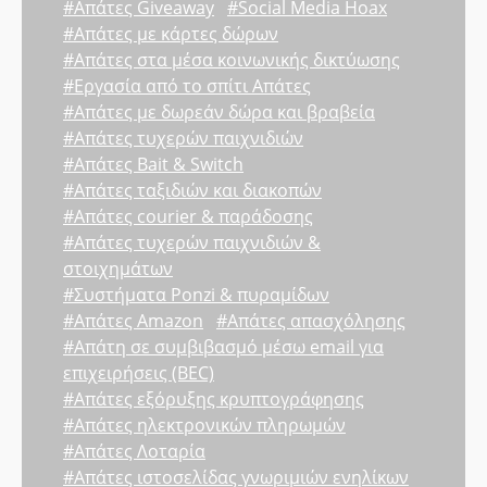
#Απάτες Giveaway
#Social Media Hoax
#Απάτες με κάρτες δώρων
#Απάτες στα μέσα κοινωνικής δικτύωσης
#Εργασία από το σπίτι Απάτες
#Απάτες με δωρεάν δώρα και βραβεία
#Απάτες τυχερών παιχνιδιών
#Απάτες Bait & Switch
#Απάτες ταξιδιών και διακοπών
#Απάτες courier & παράδοσης
#Απάτες τυχερών παιχνιδιών &
στοιχημάτων
#Συστήματα Ponzi & πυραμίδων
#Απάτες Amazon
#Απάτες απασχόλησης
#Απάτη σε συμβιβασμό μέσω email για
επιχειρήσεις (BEC)
#Απάτες εξόρυξης κρυπτογράφησης
#Απάτες ηλεκτρονικών πληρωμών
#Απάτες Λοταρία
#Απάτες ιστοσελίδας γνωριμιών ενηλίκων