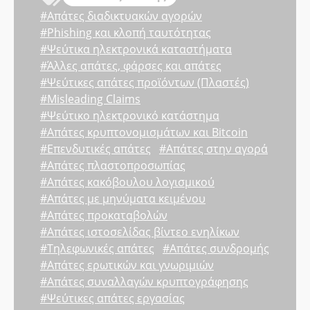
#Απάτες διαδικτυακών αγορών
#Phishing και κλοπή ταυτότητας
#Ψεύτικα ηλεκτρονικά καταστήματα
#Άλλες απάτες, φάρσες και απάτες
#Ψεύτικες απάτες προϊόντων (Πλαστές)
#Misleading Claims
#Ψεύτικο ηλεκτρονικό κατάστημα
#Απάτες κρυπτονομισμάτων και Bitcoin
#Επενδυτικές απάτες
#Απάτες στην αγορά
#Απάτες πλαστοπροσωπίας
#Απάτες κακόβουλου λογισμικού
#Απάτες με μηνύματα κειμένου
#Απάτες προκαταβολών
#Απάτες ιστοσελίδας βίντεο ενηλίκων
#Τηλεφωνικές απάτες
#Απάτες συνδρομής
#Απάτες ερωτικών και γνωριμιών
#Απάτες συναλλαγών κρυπτογράφησης
#Ψεύτικες απάτες εργασίας