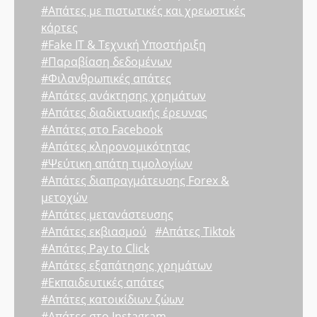
#Απάτες με πιστωτικές και χρεωστικές
κάρτες
#Fake IT & Τεχνική Υποστήριξη
#Παραβίαση δεδομένων
#Φιλανθρωπικές απάτες
#Απάτες ανάκτησης χρημάτων
#Απάτες διαδικτυακής έρευνας
#Απάτες στο Facebook
#Απάτες κληρονομικότητας
#Ψεύτικη απάτη τιμολογίων
#Απάτες διαπραγμάτευσης Forex &
μετοχών
#Απάτες μετανάστευσης
#Απάτες εκβιασμού
#Απάτες Tiktok
#Απάτες Pay to Click
#Απάτες εξαπάτησης χρημάτων
#Εκπαιδευτικές απάτες
#Απάτες κατοικίδιων ζώων
#Απάτες στο Instagram