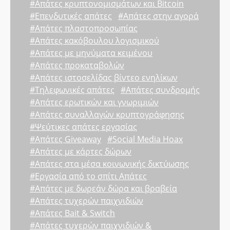
#Απάτες κρυπτονομισμάτων και Bitcoin
#Επενδυτικές απάτες
#Απάτες στην αγορά
#Απάτες πλαστοπροσωπίας
#Απάτες κακόβουλου λογισμικού
#Απάτες με μηνύματα κειμένου
#Απάτες προκαταβολών
#Απάτες ιστοσελίδας βίντεο ενηλίκων
#Τηλεφωνικές απάτες
#Απάτες συνδρομής
#Απάτες ερωτικών και γνωριμιών
#Απάτες συναλλαγών κρυπτογράφησης
#Ψεύτικες απάτες εργασίας
#Απάτες Giveaway
#Social Media Hoax
#Απάτες με κάρτες δώρων
#Απάτες στα μέσα κοινωνικής δικτύωσης
#Εργασία από το σπίτι Απάτες
#Απάτες με δωρεάν δώρα και βραβεία
#Απάτες τυχερών παιχνιδιών
#Απάτες Bait & Switch
#Απάτες τυχερών παιχνιδιών &