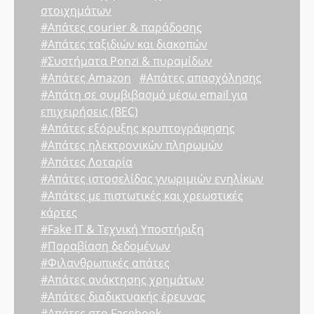
στοιχημάτων
#Απάτες courier & παράδοσης
#Απάτες ταξιδιών και διακοπών
#Συστήματα Ponzi & πυραμίδων
#Απάτες Amazon
#Απάτες απασχόλησης
#Απάτη σε συμβιβασμό μέσω email για
επιχειρήσεις (BEC)
#Απάτες εξόρυξης κρυπτογράφησης
#Απάτες ηλεκτρονικών πληρωμών
#Απάτες Λοταρία
#Απάτες ιστοσελίδας γνωριμιών ενηλίκων
#Απάτες με πιστωτικές και χρεωστικές
κάρτες
#Fake IT & Τεχνική Υποστήριξη
#Παραβίαση δεδομένων
#Φιλανθρωπικές απάτες
#Απάτες ανάκτησης χρημάτων
#Απάτες διαδικτυακής έρευνας
#Απάτες στο Facebook