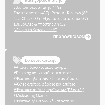
Κατηγορίες απάτης
Ειδοποιήσεις απάτης (1182)
Τάσεις απάτης (437)
Product Reviews (88)
Fact Check (56)
Αξιόπιστοι ιστότοποι (37)
Συμβουλές & Υποστήριξη (32)
Νέα για το Scaadviser (5)
ΠΡΟΒΟΛΉ ΌΛΩΝ
Ετικέτες απάτης
#Απάτες διαδικτυακών αγορών
#Phishing και κλοπή ταυτότητας
#Ψεύτικα ηλεκτρονικά καταστήματα
#Άλλες απάτες, φάρσες και απάτες
#Ψεύτικες απάτες προϊόντων (Πλαστές)
#Misleading Claims
#Ψεύτικο ηλεκτρονικό κατάστημα