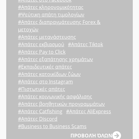
#Απάτες κληρονομικότητας
#Ψεύτικη απάτη τιμολογίων
#Απάτες διαπραγμάτευσης Forex &
μετοχών
#Απάτες μετανάστευσης
#Απάτες εκβιασμού
#Απάτες Tiktok
#Απάτες Pay to Click
#Απάτες εξαπάτησης χρημάτων
#Εκπαιδευτικές απάτες
#Απάτες κατοικίδιων ζώων
#Απάτες στο Instagram
#Πιστωτικές απάτες
#Απάτες κοινωνικής ασφάλισης
#Απάτες βοηθητικών προγραμμάτων
#Απάτες Catfishing
#Απάτες AliExpress
#Απάτες Discord
#Business to Business Scams
ΠΡΟΒΟΛΉ ΌΛΩΝ