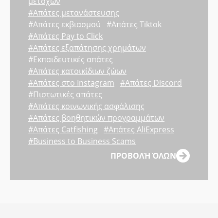
μετοχών
#Απάτες μετανάστευσης
#Απάτες εκβιασμού
#Απάτες Tiktok
#Απάτες Pay to Click
#Απάτες εξαπάτησης χρημάτων
#Εκπαιδευτικές απάτες
#Απάτες κατοικίδιων ζώων
#Απάτες στο Instagram
#Απάτες Discord
#Πιστωτικές απάτες
#Απάτες κοινωνικής ασφάλισης
#Απάτες βοηθητικών προγραμμάτων
#Απάτες Catfishing
#Απάτες AliExpress
#Business to Business Scams
ΠΡΟΒΟΛΉ ΌΛΩΝ