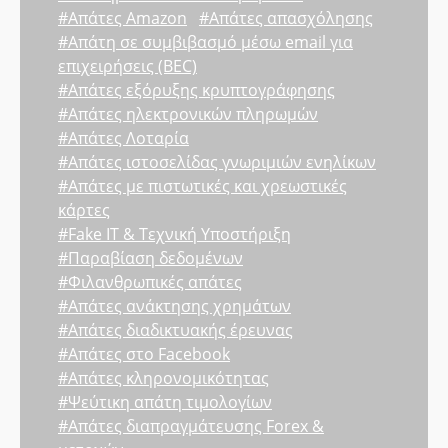
#Απάτες Amazon
#Απάτες απασχόλησης
#Απάτη σε συμβιβασμό μέσω email για
επιχειρήσεις (BEC)
#Απάτες εξόρυξης κρυπτογράφησης
#Απάτες ηλεκτρονικών πληρωμών
#Απάτες Λοταρία
#Απάτες ιστοσελίδας γνωριμιών ενηλίκων
#Απάτες με πιστωτικές και χρεωστικές
κάρτες
#Fake IT & Τεχνική Υποστήριξη
#Παραβίαση δεδομένων
#Φιλανθρωπικές απάτες
#Απάτες ανάκτησης χρημάτων
#Απάτες διαδικτυακής έρευνας
#Απάτες στο Facebook
#Απάτες κληρονομικότητας
#Ψεύτικη απάτη τιμολογίων
#Απάτες διαπραγμάτευσης Forex &