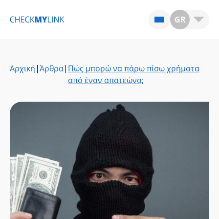
GR
Αρχική
|
Άρθρα
|
Πώς μπορώ να πάρω πίσω χρήματα
από έναν απατεώνα;