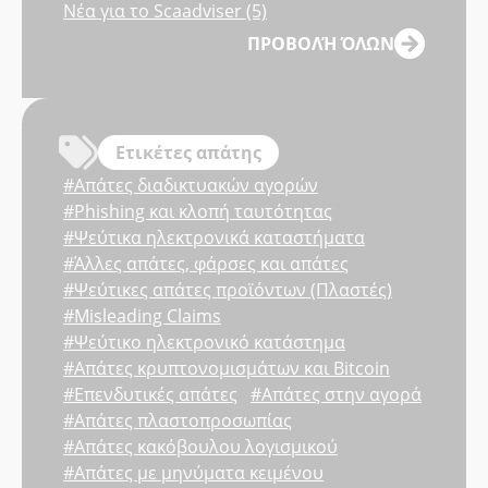
Νέα για το Scaadviser (5)
ΠΡΟΒΟΛΉ ΌΛΩΝ
Ετικέτες απάτης
#Απάτες διαδικτυακών αγορών
#Phishing και κλοπή ταυτότητας
#Ψεύτικα ηλεκτρονικά καταστήματα
#Άλλες απάτες, φάρσες και απάτες
#Ψεύτικες απάτες προϊόντων (Πλαστές)
#Misleading Claims
#Ψεύτικο ηλεκτρονικό κατάστημα
#Απάτες κρυπτονομισμάτων και Bitcoin
#Επενδυτικές απάτες
#Απάτες στην αγορά
#Απάτες πλαστοπροσωπίας
#Απάτες κακόβουλου λογισμικού
#Απάτες με μηνύματα κειμένου