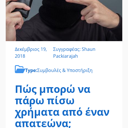
Δεκέμβριος 19,
Συγγραφέας: Shaun
2018
Packiarajah
Type:
Συμβουλές & Υποστήριξη
Πώς μπορώ να
πάρω πίσω
χρήματα από έναν
απατεώνα;