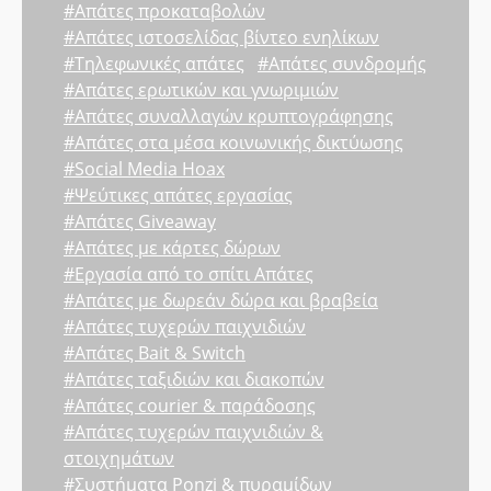
#Απάτες προκαταβολών
#Απάτες ιστοσελίδας βίντεο ενηλίκων
#Τηλεφωνικές απάτες
#Απάτες συνδρομής
#Απάτες ερωτικών και γνωριμιών
#Απάτες συναλλαγών κρυπτογράφησης
#Απάτες στα μέσα κοινωνικής δικτύωσης
#Social Media Hoax
#Ψεύτικες απάτες εργασίας
#Απάτες Giveaway
#Απάτες με κάρτες δώρων
#Εργασία από το σπίτι Απάτες
#Απάτες με δωρεάν δώρα και βραβεία
#Απάτες τυχερών παιχνιδιών
#Απάτες Bait & Switch
#Απάτες ταξιδιών και διακοπών
#Απάτες courier & παράδοσης
#Απάτες τυχερών παιχνιδιών &
στοιχημάτων
#Συστήματα Ponzi & πυραμίδων