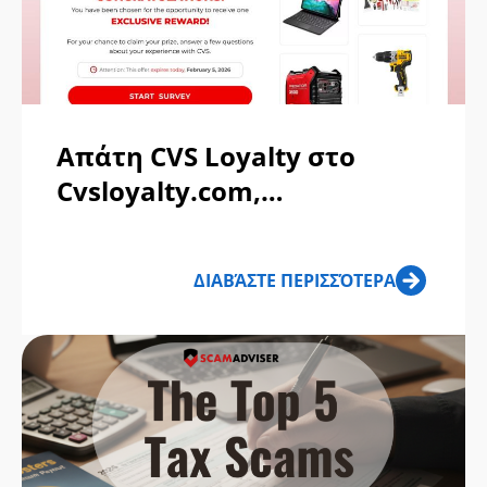
Απάτη CVS Loyalty στο
Cvsloyalty.com,
Varome.Ambercrown2.com
κ.λπ.
ΔΙΑΒΆΣΤΕ ΠΕΡΙΣΣΌΤΕΡΑ