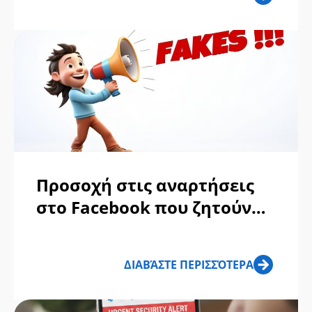
Amazon: Απάτες
τηλεφωνικών κλήσεων
Προσοχή στις αναρτήσεις
στο Facebook που ζητούν
να πληκτρολογήσετε Αμήν
για να βοηθήσετε παιδιά,
ΔΙΑΒΆΣΤΕ ΠΕΡΙΣΣΌΤΕΡΑ
ενήλικες ή ζώα