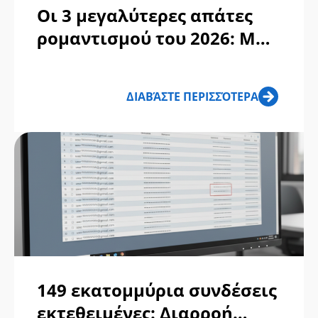
Οι 3 μεγαλύτερες απάτες
ρομαντισμού του 2026: Μην
αφήσετε την καρδιά σας (ή
το πορτοφόλι σας) να
ΔΙΑΒΆΣΤΕ ΠΕΡΙΣΣΌΤΕΡΑ
"σφαχτεί"
149 εκατομμύρια συνδέσεις
εκτεθειμένες: Διαρροή