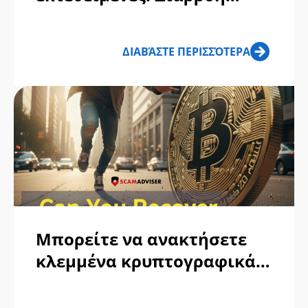
96GB: Είναι τα δεδομένα
σας στη διαρροή 96GB;
ΔΙΑΒΆΣΤΕ ΠΕΡΙΣΣΌΤΕΡΑ
(Ανάλυση ασφαλείας)
Μπορείτε να ανακτήσετε
κλεμμένα κρυπτογραφικά
στοιχεία; Ο ρεαλιστικός
οδηγός 5 βημάτων για την