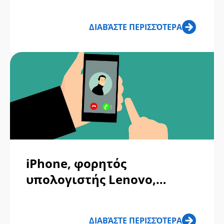
ταχυδρομείου της Coinbase:
Πώς να αναγνωρίσετε και
ΔΙΑΒΆΣΤΕ ΠΕΡΙΣΣΌΤΕΡΑ
να παραμείνετε
προστατευμένοι;
iPhone, φορητός
υπολογιστής Lenovo,
MacBook Pro ή φορητός
υπολογιστής Dell Αγορά στο
ΔΙΑΒΆΣΤΕ ΠΕΡΙΣΣΌΤΕΡΑ