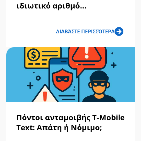
ιδιωτικό αριθμό
Προειδοποίηση: Πώς οι
απατεώνες προσπαθούν να
ΔΙΑΒΆΣΤΕ ΠΕΡΙΣΣΌΤΕΡΑ
κλέψουν τον κωδικό 2FA
σας;
Πόντοι ανταμοιβής T-Mobile
Text: Απάτη ή Νόμιμο;