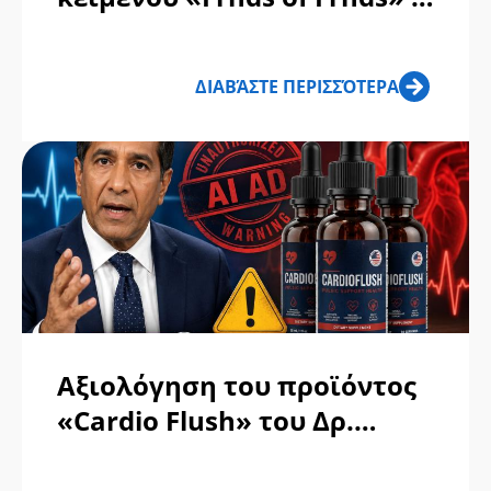
«Friends of Friends»
ΔΙΑΒΆΣΤΕ ΠΕΡΙΣΣΌΤΕΡΑ
Αξιολόγηση του προϊόντος
«Cardio Flush» του Δρ.
Σαντζέι Γκούπτα: Απάτη ή
αξιόπιστο προϊόν;