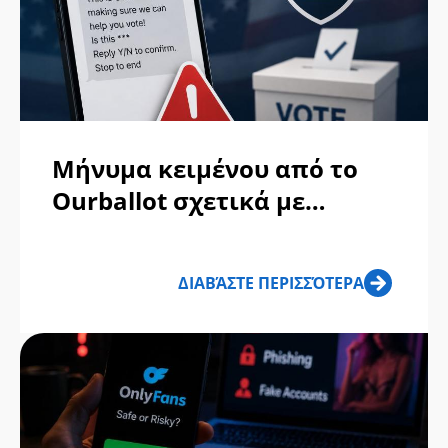
Μήνυμα κειμένου από το
Ourballot σχετικά με
βοήθεια για την
ψηφοφορία: Απάτη ή
ΔΙΑΒΆΣΤΕ ΠΕΡΙΣΣΌΤΕΡΑ
αληθινό;