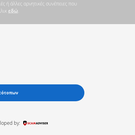
ές ή άλλες αρνητικές συνέπειες που
κλικ
εδώ
.
στότοπων
loped by: