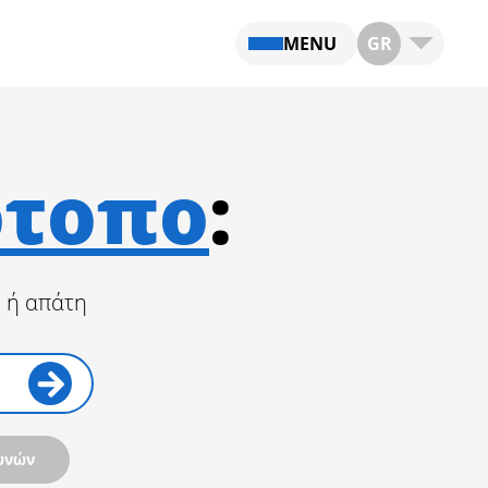
MENU
GR
ότοπο
:
ς ή απάτη
υνών