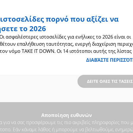
ιστοσελίδες πορνό που αξίζει να
σετε το 2026
ι ασφαλέστερες ιστοσελίδες για ενήλικες το 2026 είναι οι
θέτουν επαλήθευση ταυτότητας, ενεργή διαχείριση περιε
τον νόμο TAKE IT DOWN. Οι 14 ιστότοποι αυτής της λίστας
Fansly, FanCentro, LoyalFans, JustForFans, Naughty America
ΔΙΑΒΆΣΤΕ ΠΕΡΙΣΣΌ
ΔΕΙΤΕ ΟΛΕΣ ΤΙΣ ΤΑΣΕΙ
Αποποίηση ευθυνών
για να σας προσφέρουμε τις πιο ακριβείς πληροφορίες που μπο
τότοπο. Εάν κάναμε λάθος ή μπορούμε να βελτιωθούμε, ενημερώ