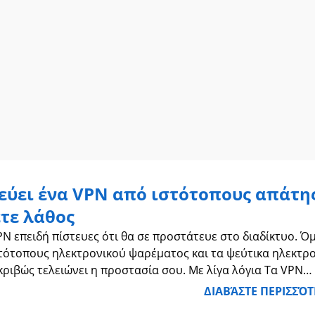
εύει ένα VPN από ιστότοπους απάτης
ετε λάθος
N επειδή πίστευες ότι θα σε προστάτευε στο διαδίκτυο. Ό
τότοπους ηλεκτρονικού ψαρέματος και τα ψεύτικα ηλεκτρ
ιβώς τελειώνει η προστασία σου. Με λίγα λόγια Τα VPN
ιωτικότητά σας, όχι το
ΔΙΑΒΆΣΤΕ ΠΕΡΙΣΣΌ