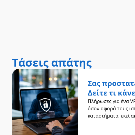
Τάσεις απάτης
Σας προστατ
Δείτε τι κάν
Πλήρωσες για ένα VP
όσον αφορά τους ισ
καταστήματα, εκεί ακρ
προστατεύουν την ιδ