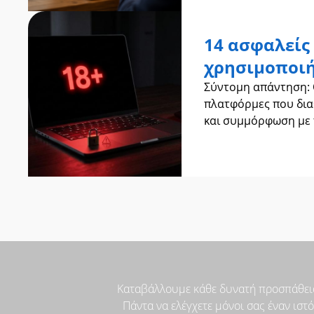
14 ασφαλείς 
χρησιμοποιή
Σύντομη απάντηση: Ο
πλατφόρμες που δια
και συμμόρφωση με 
OnlyFans, ManyVids, 
Καταβάλλουμε κάθε δυνατή προσπάθεια 
Πάντα να ελέγχετε μόνοι σας έναν ισ