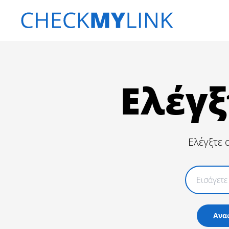
Ελέγξ
Ελέγξτε 
Ανα